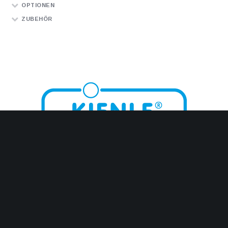
OPTIONEN
ZUBEHÖR
KIENLE GMBH
Frittier-Technology
Nelkenstraße 3
72469 Meßstetten
Germany